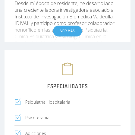
Desde mi época de residente, he desarrollado
una creciente labora investigadora asociado al
Instituto de Investigación Biomédica Valdecilla,
IDIVAL y participo como profesor colaborador
honorífico en las asignaturas de Psiquiatría,
VER MÁS
Clínica Psiquiátrica y Psicología Clínica en la
Facultad de Medicina de la Universidad de
Cantabria. En el ámbito hospitalario ejerzo como
tutor de Residentes MIR de Psiquiatría. Es
también un privilegio, formar parte del equipo de
instructores del Hospital Virtual Valdecilla y,
desde hace unos años iniciamos la bonita tarea
de dirigir los Cursos Nacionales de Simulación
ESPECIALIDADES
Clínica en Urgencias de Psiquiatría. Mi formación
se completa con un máster en Psicofarmacología
Psiquiatría Hospitalaria
(Universidad de Valencia), en Salud Mental con
especialización en Patología Dual y Psicoterapia
del Trastorno Mental Común (Universidad Miguel
Psicoterapia
Hernández) y Psicoterapia (UNED). Seguro que
no termina aquí porque me gusta aprender cada
Adicciones